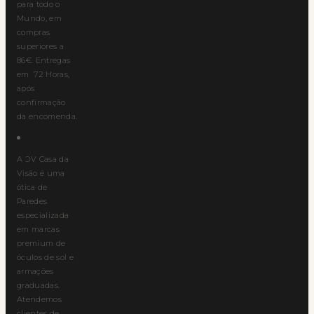
para todo o
Mundo, em
compras
superiores a
86€. Entregas
em 72 Horas,
após
confirmação
da encomenda.
A ƆV Casa da
Visão é uma
ótica de
Paredes
especializada
em marcas
premium de
óculos de sol e
armações
graduadas.
Atendemos
clientes de