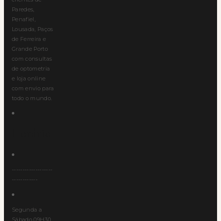
Paredes,
Penafiel,
Lousada, Paços
de Ferreira e
Grande Porto
com consultas
de optometria
e loja online
com envio para
todo o mundo.
Horário
-------------------
------------
Segunda a
Sábado 09H30