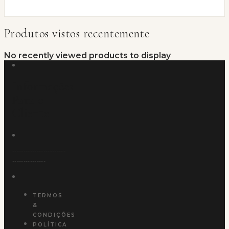
Produtos vistos recentemente
No recently viewed products to display
Informações
Para o
Cliente
------------------------
---------------
TERMOS
&
CONDIÇÕES
POLÍTICA