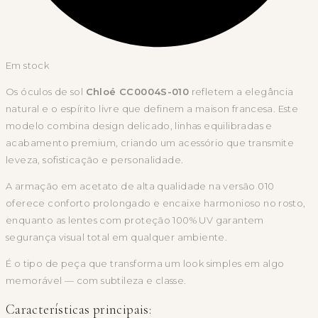
Em stock
Os óculos de sol
Chloé CC0004S-010
refletem a elegância
natural e o espírito livre que definem a maison francesa. Este
modelo combina design delicado, linhas equilibradas e
acabamento premium, criando um acessório que transmite
leveza, sofisticação e personalidade.
A armação em acetato de alta qualidade na versão 010
oferece conforto prolongado e encaixe harmonioso no rosto,
enquanto as lentes com proteção 100% UV garantem
segurança visual total em qualquer ambiente.
É o tipo de peça que transforma um look simples em algo
memorável — com subtileza e classe.
Características principais: