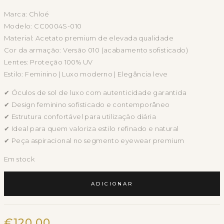
Marca: Chloé
Modelo: CC0004S-010
Material: Acetato premium de elevada qualidade
Cor da armação: Versão 010 (acabamento sofisticado)
Lentes: Proteção 100% UV
Estilo: Feminino | Luxo moderno | Elegância leve
✔ Óculos de sol de luxo com autenticidade garantida
✔ Design feminino sofisticado e contemporâneo
✔ Estrutura confortável para utilização diária
✔ Ideal para quem valoriza estilo refinado e natural
✔ Peça aspiracional no segmento eyewear premium
Em stock
Quantidade
de
ADICIONAR
Chloé
CC0004S-
010
€
120.00