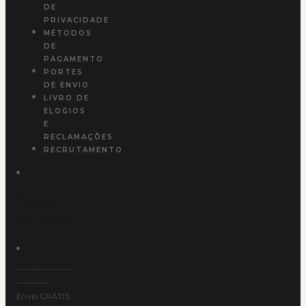
DE
PRIVACIDADE
MÉTODOS
DE
PAGAMENTO
PORTES
DE ENVIO
LIVRO DE
ELOGIOS
E
RECLAMAÇÕES
RECRUTAMENTO
Portes
de Envio
-------------------
------------
Envio GRÁTIS