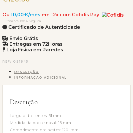
Ou
10,00 €/mês
em 12x com Cofidis Pay
Compra 100% Segura
Certificado de Autenticidade
Envio Grátis
Entregas em 72Horas
Loja Física em Paredes
REF:
OS1845
DESCRIÇÃO
INFORMAÇÃO ADICIONAL
Descrição
Largura das lentes: 51 mm
Medida da ponte nasal: 16 mm
Comprimento das hastes: 120 mm