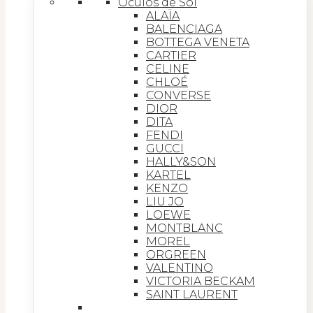
Óculos de Sol
ALAÏA
BALENCIAGA
BOTTEGA VENETA
CARTIER
CELINE
CHLOÉ
CONVERSE
DIOR
DITA
FENDI
GUCCI
HALLY&SON
KARTEL
KENZO
LIU JO
LOEWE
MONTBLANC
MOREL
ORGREEN
VALENTINO
VICTORIA BECKAM
SAINT LAURENT